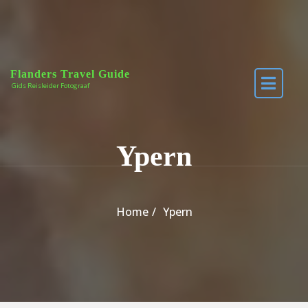
Skip to the content
Flanders Travel Guide
Gids Reisleider Fotograaf
Ypern
Home
Ypern