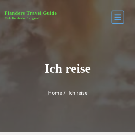
Skip to the content
Flanders Travel Guide
Gids Reisleider Fotograaf
Ich reise
Home
Ich reise