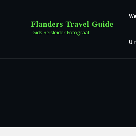
Skip to the content
Prim
We
Flanders Travel Guide
Gids Reisleider Fotograaf
U 