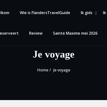
ary Menu
lkom
Wie is FlandersTravelGuide
Ik gids
Ik
SHOW 
HIDE 
reserveert
Review
Sainte Maxime mei 2026
Je voyage
Home
Je voyage